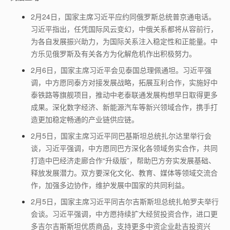
2月24日，国家主席习近平应约同俄罗斯总统普京通电话。
习近平指出，任凭国际风云变幻，中俄关系都将从容前行，
为各自发展振兴助力，为国际关系注入稳定性和正能量。中
方乐见俄罗斯及有关各方为化解危机作出积极努力。
2月6日，国家主席习近平会见泰国总理佩通坦。习近平强
调，中方愿同泰方对接发展战略，拓展互利合作，实施好中
泰铁路等旗舰项目，推动中老泰联通发展构想早日取得更多
成果。深化数字经济、新能源汽车等新兴领域合作，携手打
造更加稳定畅通的产业链供应链。
2月5日，国家主席习近平同巴基斯坦总统扎尔达里举行会
谈，习近平强调，中方愿同巴方深化各领域务实合作，共同
打造中巴经济走廊合作“升级版”，帮助巴方夯实发展基础、
释放发展潜力。双方要深化文化、教育、媒体等领域交流合
作，加强多边协作，维护发展中国家的共同利益。
2月5日，国家主席习近平同吉尔吉斯斯坦总统扎帕罗夫举行
会谈。习近平强调，中方愿持续扩大经贸投资合作，进口更
多吉尔吉斯斯坦优质商品，支持更多中资企业赴吉投资兴