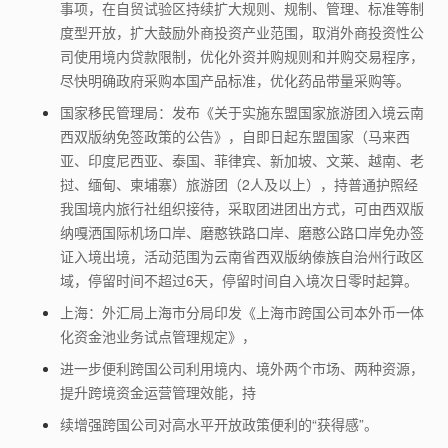
事项，在自贸试验区持续扩大规则、规制、管理、标准等制
度型开放，扩大鼓励外商投资产业范围，取消外商投资性公
司使用境内贷款限制，优化外资并购规则和并购交易程序，
尽快明确政府采购本国产品标准，优化药品带量采购等。
国家移民管理局：发布《关于实施东盟国家旅游团入境云南
西双版纳免签政策的公告》，自即日起东盟国家（马来西
亚、印度尼西亚、泰国、菲律宾、新加坡、文莱、越南、老
挝、缅甸、柬埔寨）旅游团（2人及以上），持普通护照经
我国境内旅行社组织接待，采取团进团出方式，可由西双版
纳嘎洒国际机场口岸、磨憨铁路口岸、磨憨公路口岸免办签
证入境出境，活动范围为云南省西双版纳傣族自治州行政区
域，停留时间不超过6天，停留时间自入境次日零时起算。
上海：外汇局上海市分局印发《上海市跨国公司本外币一体
化资金池业务试点管理规定》，
进一步便利跨国公司利用境内、境外两个市场、两种资源，
提升跨境资金运营管理效能，持
续增强跨国公司对高水平开放政策便利的“获得感”。