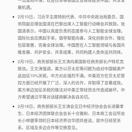
一流营商环境，欢迎日本等各国企业继续投资中国，共享发
展机遇。
2月10日，习近平主席特别代表、中共中央政治局委员、国
务院副总理张国清在巴黎出席人工智能行动峰会并致辞。张
国清表示，中国以高度负责的态度参与人工智能全球治理。
国际社会应携起手来，倡导智能向善，深化创新合作，强化
包容普惠，完善全球治理。中国愿在人工智能领域与各国共
推发展、共护安全、共享成果，共同构建人类命运共同体。
2月19日，商务部部长王文涛向美国新任商务部长卢特尼克
致信。王文涛强调，美方以芬太尼等问题为由对中国输美产
品加征10%关税，中方对此强烈不满。中美双方在芬太尼管
控方面已经开展了广泛、深入的合作，并取得了显著成效。
美方单边加征关税的做法对中美正常经贸合作造成破坏。中
方希望通过平等对话磋商解决各自关切。
2月18日，商务部部长王文涛会见日中经济协会会长进藤孝
生、日本经济团体联合会会长十仓雅和、日本商工会议所会
长小林健率领的日本经济界访华团并座谈，就中日经贸关
系、区域及多边合作等交换意见。