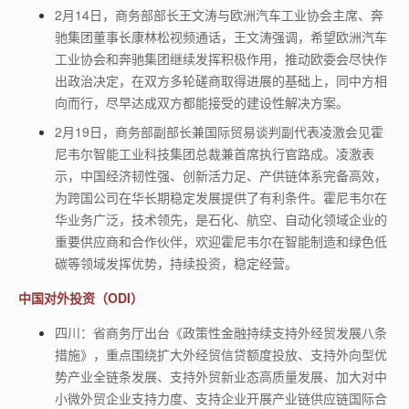
2月14日，商务部部长王文涛与欧洲汽车工业协会主席、奔
驰集团董事长康林松视频通话，王文涛强调，希望欧洲汽车
工业协会和奔驰集团继续发挥积极作用，推动欧委会尽快作
出政治决定，在双方多轮磋商取得进展的基础上，同中方相
向而行，尽早达成双方都能接受的建设性解决方案。
2月19日，商务部副部长兼国际贸易谈判副代表凌激会见霍
尼韦尔智能工业科技集团总裁兼首席执行官路成。凌激表
示，中国经济韧性强、创新活力足、产供链体系完备高效，
为跨国公司在华长期稳定发展提供了有利条件。霍尼韦尔在
华业务广泛，技术领先，是石化、航空、自动化领域企业的
重要供应商和合作伙伴，欢迎霍尼韦尔在智能制造和绿色低
碳等领域发挥优势，持续投资，稳定经营。
中国对外投资（ODI）
四川：省商务厅出台《政策性金融持续支持外经贸发展八条
措施》，重点围绕扩大外经贸信贷额度投放、支持外向型优
势产业全链条发展、支持外贸新业态高质量发展、加大对中
小微外贸企业支持力度、支持企业开展产业链供应链国际合