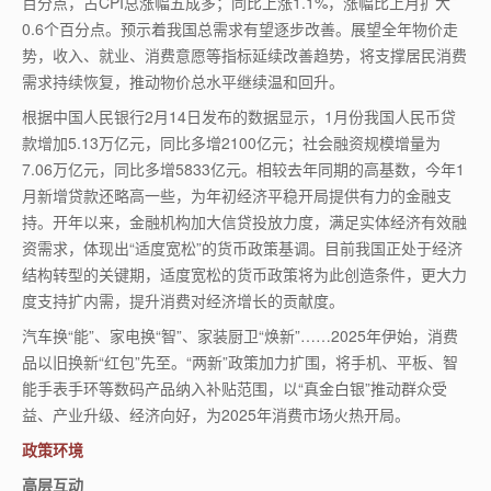
百分点，占CPI总涨幅五成多；同比上涨1.1%，涨幅比上月扩大
0.6个百分点。预示着我国总需求有望逐步改善。展望全年物价走
势，收入、就业、消费意愿等指标延续改善趋势，将支撑居民消费
需求持续恢复，推动物价总水平继续温和回升。
根据中国人民银行2月14日发布的数据显示，1月份我国人民币贷
款增加5.13万亿元，同比多增2100亿元；社会融资规模增量为
7.06万亿元，同比多增5833亿元。相较去年同期的高基数，今年1
月新增贷款还略高一些，为年初经济平稳开局提供有力的金融支
持。开年以来，金融机构加大信贷投放力度，满足实体经济有效融
资需求，体现出“适度宽松”的货币政策基调。目前我国正处于经济
结构转型的关键期，适度宽松的货币政策将为此创造条件，更大力
度支持扩内需，提升消费对经济增长的贡献度。
汽车换“能”、家电换“智”、家装厨卫“焕新”……2025年伊始，消费
品以旧换新“红包”先至。“两新”政策加力扩围，将手机、平板、智
能手表手环等数码产品纳入补贴范围，以“真金白银”推动群众受
益、产业升级、经济向好，为2025年消费市场火热开局。
政策环境
高层互动