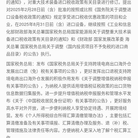
的通知》，对重大技术装备进口税收政策有关目录进行修订。提出
对2025年2月28日前（含）批准的按照或比照《国务院关于调整进
口设备税收政策的通知》规定享受进口税收优惠政策的项目和企
业，在2025年8月31日前（含）进口设备，继续按照《工业和信息
化部财政部海关总署国家税务总局国家能源局关于调整重大技术装
备进口税收政策有关目录的通知》和《财政部 国家发展改革委 海
关总署 国家税务总局关于调整〈国内投资项目不予免税的进口商
品目录〉的公告》执行。
国家税务总局：发布《国家税务总局关于支持跨境电商出口海外仓
发展出口退（免）税有关事项的公告》，更好发挥出口退税支持跨
境电商出口海外仓发展的积极作用发布《关于调整增值税纳税申报
有关事项的公告》，为纳税人提供适用增值税征税政策的出口货物
信息数据归集服务。进一步提升增值税纳税申报服务和管理水平发
布《关于〈中国税收居民身份证明〉有关事项的公告》，更好服务
高水平对外开放，进一步便利纳税人享受协定待遇、开展跨境经
营。发布《个人所得税综合所得汇算清缴管理办法》，主要包括汇
算清缴准备及有关事项填报、汇算清缴办理及服务、退（补）税、
管理措施及法律责任等内容。方便纳税人更深入地了解个税汇算工
作。