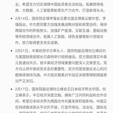
业，希望吉方切实保障中国投资者合法权益。拓展跨境电
商、大数据、人工智能等新质生产力合作，打造新增长点。
2月14日，国务院总理李强会见蒙古国总理奥云额尔登。李
强指出，中方愿同蒙方加强发展战略对接和政策协同，保持
两国合作的积极势头，加强矿产能源、互联互通、基础设施
等传统领域合作，拓展人工智能、绿色发展等新兴领域合
作，努力取得更多务实成果。
2月21日，中美经贸中方牵头人、国务院副总理何立峰应约
与美国财政部部长贝森特举行视频通话。双方围绕落实中美
元首通话共识，就中美经济领域重要问题深入交换意见。双
方均认同中美经贸关系的重要性，双方同意就彼此关心的问
题继续保持沟通。中方就近期美对华加征关税等限制措施表
达严正关切。
2月17日，国务院副总理何立峰会见日本经济界访华团。何
立峰表示，中日经济深度交融，拥有广泛共同利益和合作空
间，希望日本经济界为两国合作共赢发挥积极影响。中国正
在持续推进高水平对外开放，打造市场化、法治化、国际化