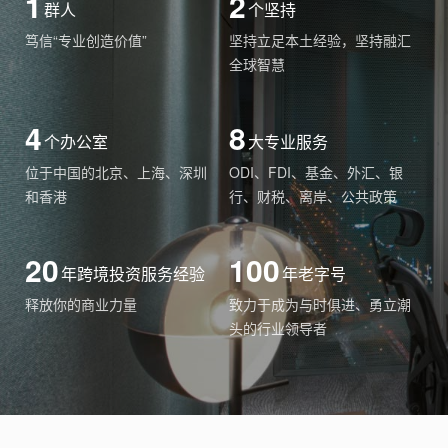
1
2
群人
个坚持
笃信“专业创造价值”
坚持立足本土经验，坚持融汇
全球智慧
4
8
个办公室
大专业服务
位于中国的北京、上海、深圳
ODI、FDI、基金、外汇、银
和香港
行、财税、离岸、公共政策
20
100
年跨境投资服务经验
年老字号
释放你的商业力量
致力于成为与时俱进、勇立潮
头的行业领导者