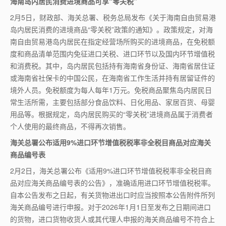
海南岛内居民消费进境商品可享“零关税”
2月5日，财政部、海关总署、税务总局发布《关于海南自由贸易港
岛内居民消费的进境商品“零关税”政策的通知》。政策规定，对海
南自由贸易港岛内居民在指定经营场所购买的进境商品，在免税额
度和商品清单范围内免征进口关税、进口环节以及国内环节增值税
和消费税。其中，岛内居民包括持有海南省身份证、海南省居住证
或海南省社保卡的中国公民，在海南省工作生活并持有居留证件的
境外人员。免税额度为每人每年1万元。免税商品聚焦岛内居民日
常生活所需，主要包括部分食品饮料、日化用品、家居百货、母婴
用品等。根据规定，岛内居民购买的“零关税”进境商品属于消费者
个人使用的最终商品，不得再次销售。
海关总署公布适用9%进口环节增值税税率非全税目商品对应海关
商品编号表
2月2日，海关总署公布《适用9%进口环节增值税税率非全税目商
品对应海关商品编号表的公告》，准确适用进口环节增值税税率。
自本公告发布之日起，有关货物进出口时应当按照本公告附件所列
海关商品编号进行申报。对于2026年1月1日至发布之日期间进口
的货物，进口货物收货人或其代理人申报的海关商品编号不符合上