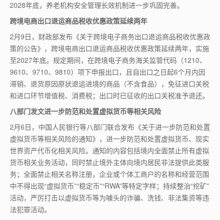
2028年底，养老机构安全管理长效机制进一步巩固完善。
跨境电商出口退运商品税收优惠政策延续两年
2月9日，财政部发布《关于跨境电子商务出口退运商品税收优惠政
策的公告》，跨境电商出口退运商品税收优惠政策延续两年，实施
至2027年底。规定期间，在跨境电子商务海关监管代码（1210、
9610、9710、9810）项下申报出口，且自出口之日起6个月内因
滞销、退货原因原状退运进境的商品（不含食品），免征进口关税
和进口环节增值税、消费税；出口时已征收的出口关税准予退还。
八部门发文进一步防范和处置虚拟货币等相关风险
2月6日，中国人民银行等八部门联合发布《关于进一步防范和处置
虚拟货币等相关风险的通知》，进一步防范和处置虚拟货币、现实
世界资产代币化相关风险。通知的内容包括境内全面禁止所有虚拟
货币相关业务活动，同时禁止境外主体向境内居民非法提供此类服
务；全面禁止相关名称注册，企业或个体工商户的名称和经营范围
中不得出现“虚拟货币”“稳定币”“RWA”等特定字样；持续整治“挖矿”
活动，严厉打击以虚拟货币等为噱头的诈骗、洗钱、非法集资等违
法犯罪活动。