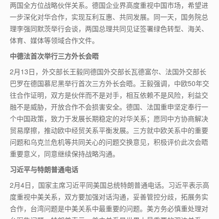
两国全方位战略伙伴关系。德国企业界高度重视中国市场，希望进
一步深化对华合作，实现互利互惠、共同发展。同一天，国务院总
理李强同默茨举行会谈，两国总理共同见证签署绿色转型、海关、
体育、媒体等领域合作文件。
中德法首次举行三方外长会晤
2
月
13
日，外交部长王毅同德国外交部长瓦德富尔、法国外交部长
巴罗在德国慕尼黑举行首次三方外长会晤。王毅强调，中欧
50
年交
往合作证明，双方是伙伴而不是对手，相互依赖不是风险，利益交
融不是威胁，开放合作不会损害安全。德国、法国重申坚定奉行一
个中国政策，致力于发展长期稳定的对华关系；愿同中方协商解决
贸易摩擦，推动欧中经贸关系平衡发展。三方就中欧关系中的重要
问题和乌克兰危机等共同关心的问题交换意见，积极评价此次会晤
重要意义，同意继续保持战略沟通。
习近平与特朗普通电话
2
月
4
日，国家主席习近平同美国总统特朗普通电话。习近平表示高
度重视中美关系，双方要加强对话沟通，妥善管控分歧，拓展务实
合作，台湾问题是中美关系中最重要的问题。美方务必慎重处理对