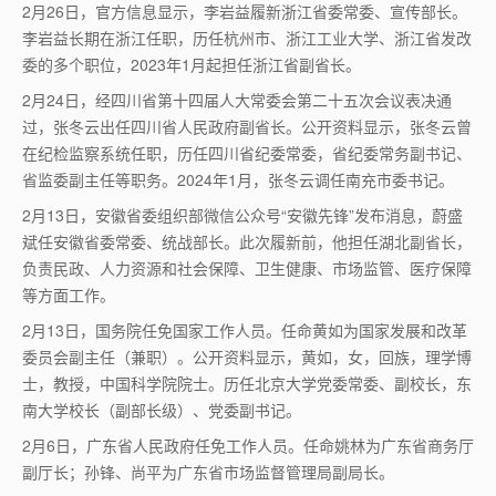
2
月
26
日，官方信息显示，李岩益履新浙江省委常委、宣传部长。
李岩益长期在浙江任职，历任杭州市、浙江工业大学、浙江省发改
委的多个职位，
2023
年
1
月起担任浙江省副省长。
2
月
24
日，经四川省第十四届人大常委会第二十五次会议表决通
过，张冬云出任四川省人民政府副省长。公开资料显示，张冬云曾
在纪检监察系统任职，历任四川省纪委常委，省纪委常务副书记、
省监委副主任等职务。
2024
年
1
月，张冬云调任南充市委书记。
2
月
13
日，安徽省委组织部微信公众号“安徽先锋”发布消息，蔚盛
斌任安徽省委常委、统战部长。此次履新前，他担任湖北副省长，
负责民政、人力资源和社会保障、卫生健康、市场监管、医疗保障
等方面工作。
2
月
13
日，国务院任免国家工作人员。任命黄如为国家发展和改革
委员会副主任（兼职）。公开资料显示，黄如，女，回族，理学博
士，教授，中国科学院院士。历任北京大学党委常委、副校长，东
南大学校长（副部长级）、党委副书记。
2
月
6
日，广东省人民政府任免工作人员。任命姚林为广东省商务厅
副厅长；孙锋、尚平为广东省市场监督管理局副局长。