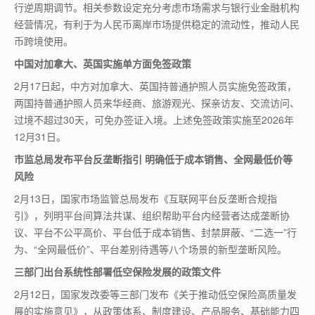
行逆周期调节。相关参数设定充分考虑市场需求与银行业金融机构
经营情况，有利于为人民币离岸市场提供稳定的流动性，推动人民
币跨境使用。
中国对加拿大、英国实施单方面免签政策
2月17日起，中方对加拿大、英国持普通护照人员实施免签政策，
两国持普通护照人员来华经商、旅游观光、探亲访友、交流访问、
过境不超过30天，可免办签证入境。上述免签政策实施至2026年
12月31日。
市监总局发布平台反垄断指引 明确低于成本销售、全网最低价等
风险
2月13日，国家市场监管总局发布《互联网平台反垄断合规指
引》，列明平台间算法共谋、组织帮助平台内经营者达成垄断协
议、平台不公平高价、平台低于成本销售、封禁屏蔽、“二选一”行
为、“全网最低价”、平台差别待遇等八个场景的新型垄断风险。
三部门出台系统性部署低空保险发展的政策文件
2月12日，国家发改委等三部门发布《关于推动低空保险高质量发
展的实施意见》，从政策体系、制度建设、产品服务、基础能力四