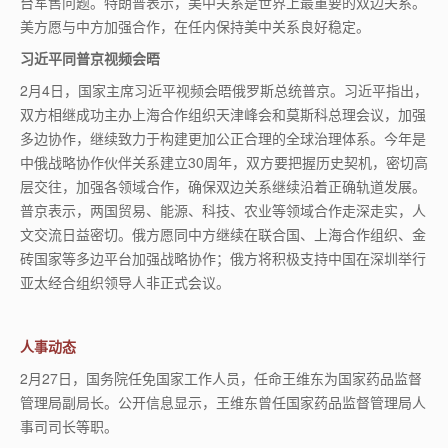
台军售问题。特朗普表示，美中关系是世界上最重要的双边关系。
美方愿与中方加强合作，在任内保持美中关系良好稳定。
习近平同普京视频会晤
2
月
4
日，国家主席习近平视频会晤俄罗斯总统普京。习近平指出，
双方相继成功主办上海合作组织天津峰会和莫斯科总理会议，加强
多边协作，继续致力于构建更加公正合理的全球治理体系。今年是
中俄战略协作伙伴关系建立
30
周年，双方要把握历史契机，密切高
层交往，加强各领域合作，确保双边关系继续沿着正确轨道发展。
普京表示，两国贸易、能源、科技、农业等领域合作走深走实，人
文交流日益密切。俄方愿同中方继续在联合国、上海合作组织、金
砖国家等多边平台加强战略协作；俄方将积极支持中国在深圳举行
亚太经合组织领导人非正式会议。
人事动态
2
月
27
日，国务院任免国家工作人员，任命王维东为国家药品监督
管理局副局长。公开信息显示，王维东曾任国家药品监督管理局人
事司司长等职。