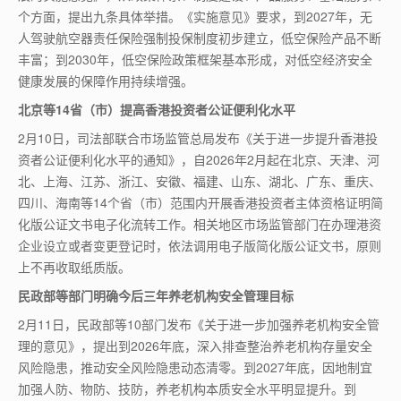
个方面，提出九条具体举措。《实施意见》要求，到2027年，无
人驾驶航空器责任保险强制投保制度初步建立，低空保险产品不断
丰富；到2030年，低空保险政策框架基本形成，对低空经济安全
健康发展的保障作用持续增强。
北京等14省（市）提高香港投资者公证便利化水平
2月10日，司法部联合市场监管总局发布《关于进一步提升香港投
资者公证便利化水平的通知》，自2026年2月起在北京、天津、河
北、上海、江苏、浙江、安徽、福建、山东、湖北、广东、重庆、
四川、海南等14个省（市）范围内开展香港投资者主体资格证明简
化版公证文书电子化流转工作。相关地区市场监管部门在办理港资
企业设立或者变更登记时，依法调用电子版简化版公证文书，原则
上不再收取纸质版。
民政部等部门明确今后三年养老机构安全管理目标
2月11日，民政部等10部门发布《关于进一步加强养老机构安全管
理的意见》，提出到2026年底，深入排查整治养老机构存量安全
风险隐患，推动安全风险隐患动态清零。到2027年底，因地制宜
加强人防、物防、技防，养老机构本质安全水平明显提升。到