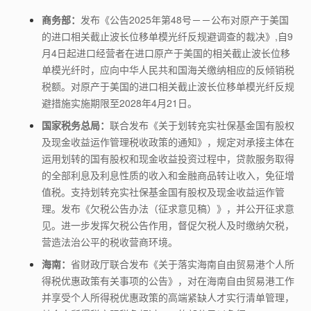
商务部：
发布《公告2025年第48号－－公布对原产于美国
的进口相关截止波长位移单模光纤反规避调查的裁决》,自9
月4日起进口经营者在进口原产于美国的相关截止波长位移
单模光纤时，应向中华人民共和国海关缴纳相应的反倾销税
税额。对原产于美国的进口相关截止波长位移单模光纤反规
避措施实施期限至2028年4月21日。
国家税务总局：
联合发布《关于划转充实社保基金国有股权
及现金收益运作管理税收政策的通知》，规定对承接主体在
运用划转的国有股权和现金收益投资过程中，贷款服务取得
的全部利息及利息性质的收入和金融商品转让收入，免征增
值税。支持划转充实社保基金国有股权及现金收益运作管
理。发布《欠税公告办法（征求意见稿）》，并公开征求意
见。进一步发挥欠税公告作用，督促欠税人及时缴纳欠税，
营造法治公平的税收营商环境。
海南：
省财政厅联合发布《关于落实海南自由贸易港个人所
得税优惠政策有关事项的公告》，对在海南自由贸易港工作
并享受个人所得税优惠政策的高端紧缺人才实行清单管理，