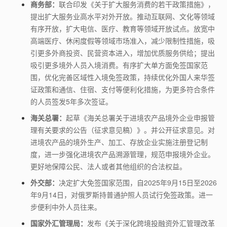
商务部：
联合印发《关于扩大服务消费的若干政策措施》，
提出扩大服务业高水平对外开放。推动互联网、文化等领域
有序开放，扩大电信、医疗、教育等领域开放试点。放宽中
高端医疗、休闲度假等领域市场准入，减少限制性措施，吸
引更多外商投资、民营资本进入，增加优质服务供给；提出
吸引更多境外人员入境消费。有序扩大单方面免签国家范
围，优化完善区域性入境免签政策，持续优化外国人来华签
证政策和通信、住宿、支付等便利化措施，为更多符合条件
的人员签发
5
年多次签证。
海关总署：
起草《海关总署关于进境农产品境外企业申报管
理有关要求的公告（征求意见稿）》。并公开征求意见。对
进境农产品的境外生产、加工、存放企业实施注册登记制
度，进一步强化进境农产品溯源管理，规范申报境外企业。
更好地保障公民、法人或者其他组织的合法权益。
外交部：
决定扩大免签国家范围，自
2025
年
9
月
15
日至
2026
年
9
月
14
日，对俄罗斯持普通护照人员试行免签政策。进一
步便利中外人员往来。
国家外汇管理局：
发布《关于深化跨境投融资外汇管理改革