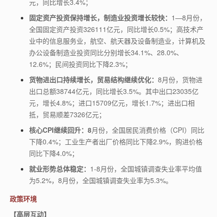
元，同比增长
3.4%
；
固定资产投资保持增长，制造业投资增长较快：
1
—
8
月份，
全国固定资产投资
326111
亿元，同比增长
0.5%
；高技术产
业中的信息服务业，航空、航天器及设备制造业，计算机及
办公设备制造业投资同比分别增长
34.1%
、
28.0%
、
12.6%
；民间投资同比下降
2.3%
；
货物进出口持续增长，贸易结构继续优化：
8
月份，货物进
出口总额
38744
亿元，同比增长
3.5%
。其中出口
23035
亿
元，增长
4.8%
；进口
15709
亿元，增长
1.7%
；进出口相
抵，贸易顺差
7326
亿元；
核心
CPI
继续回升：
8
月份，全国居民消费价格（
CPI
）同比
下降
0.4%
；工业生产者出厂价格同比下降
2.9%
，购进价格
同比下降
4.0%
；
就业形势总体稳定：
1-8
月份，全国城镇调查失业率平均值
为
5.2%
，
8
月份，全国城镇调查失业率为
5.3%
。
政策环境
【高层互动】