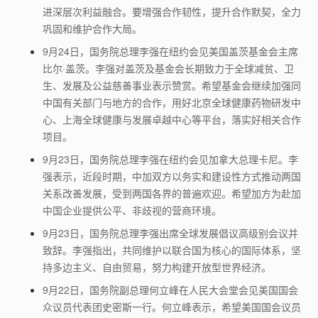
进深层次利益融合。要增强合作韧性，提升合作默契，全力
巩固和维护合作大局。
9
月
24
日，国务院总理李强在纽约会见美国盖茨基金会主席
比尔·盖茨。李强对盖茨及基金会长期致力于全球减贫、卫
生、发展及公益慈善事业表示赞赏。希望基金会继续加强同
中国有关部门与地方的合作，用好北京全球健康药物研发中
心、上海全球健康与发展卓越中心等平台，落实好相关合作
项目。
9
月
23
日，国务院总理李强在纽约会见加拿大总理卡尼。李
强表示，近段时期，中加双方以务实和建设性方式推动两国
关系改善发展，受到两国各界的普遍欢迎。希望加方为赴加
中国企业提供公平、非歧视的营商环境。
9
月
23
日，国务院总理李强出席全球发展倡议高级别会议并
致辞。李强指出，共同维护以联合国为核心的国际体系，坚
持多边主义、自由贸易，努力构建开放型世界经济。
9
月
22
日，国务院副总理何立峰在人民大会堂会见美国国会
众议员代表团史密斯一行。何立峰表示，希望美国国会议员