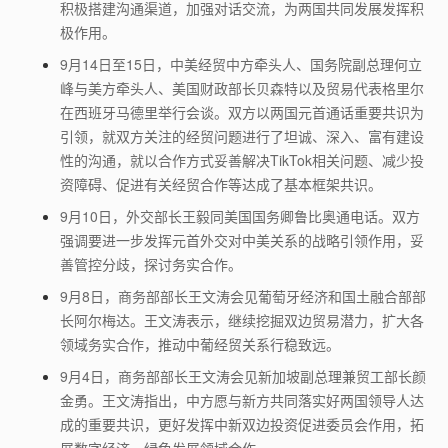
积极搭建沟通渠道，加强对话交流，为两国共同发展发挥积
极作用。
9
月
14
日至
15
日，中美经贸中方牵头人、国务院副总理何立
峰与美方牵头人、美国财政部长贝森特以及贸易代表格里尔
在西班牙马德里举行会谈。双方以两国元首通话重要共识为
引领，就双方关注的经贸问题进行了坦诚、深入、富有建设
性的沟通，就以合作方式妥善解决
TikTok
相关问题、减少投
资障碍、促进有关经贸合作等达成了基本框架共识。
9
月
10
日，外交部长王毅同美国国务卿鲁比奥通电话。双方
强调要进一步发挥元首外交对中美关系的战略引领作用，妥
善管控分歧，探讨务实合作。
9
月
8
日，商务部部长王文涛会见葡萄牙经济和国土融合部部
长阿尔梅达。王文涛表示，继续挖掘双边贸易潜力，扩大各
领域务实合作，推动中葡经贸关系行稳致远。
9
月
4
日，商务部部长王文涛会见新加坡副总理兼贸工部长颜
金勇。王文涛指出，中方愿与新方共同落实好两国领导人达
成的重要共识，更好发挥中新双边投资促进委员会作用，拓