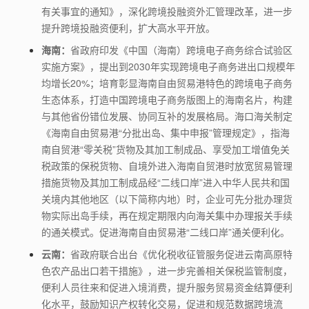
有关事宜的通知》，深化跨境投融资外汇管理改革，进一步
提升跨境投融资便利，扩大高水平开放。
海南：
省政府印发《中国（海南）跨境电子商务综合试验区
实施方案》，提出到2030年实现跨境电子商务进出口规模年
均增长20%；培育彰显海南自由贸易港特色的跨境电子商务
生态体系，打造中国跨境电子商务版图上的海南名片，构建
与其他省份错位发展、协同互补的发展格局。海口海关制定
《海南自由贸易港“分批出岛、集中申报”管理规定》，指海
南自贸港“零关税”货物及其加工制成品、享受加工增值免关
税政策的保税货物、自境外进入海南自贸港时放宽贸易管理
措施货物及其加工制成品经“二线口岸”进入中华人民共和国
关境内其他地区（以下简称内地）时，企业可先分批办理货
物实际出岛手续，再在规定期限内向海关集中办理报关手续
的通关模式。促进海南自由贸易港“二线口岸”通关便利化。
云南：
省政府联合出台《优化税收征管服务促进云南高原特
色农产品出口若干措施》，进一步完善相关保税监管制度，
便利人员往来和促进入境消费，提升服务贸易资金结算便利
化水平，鼓励知识产权转化交易，促进和规范数据跨境流