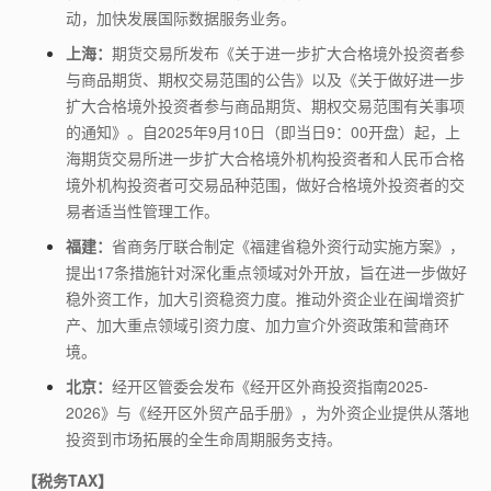
动，加快发展国际数据服务业务。
上海：
期货交易所发布《关于进一步扩大合格境外投资者参
与商品期货、期权交易范围的公告》以及《关于做好进一步
扩大合格境外投资者参与商品期货、期权交易范围有关事项
的通知》。自
2025
年
9
月
10
日（即当日
9
：
00
开盘）起，上
海期货交易所进一步扩大合格境外机构投资者和人民币合格
境外机构投资者可交易品种范围，做好合格境外投资者的交
易者适当性管理工作。
福建：
省商务厅联合制定《福建省稳外资行动实施方案》，
提出
17
条措施针对深化重点领域对外开放，旨在进一步做好
稳外资工作，加大引资稳资力度。推动外资企业在闽增资扩
产、加大重点领域引资力度、加力宣介外资政策和营商环
境。
北京：
经开区管委会发布《经开区外商投资指南
2025-
2026
》与《经开区外贸产品手册》，为外资企业提供从落地
投资到市场拓展的全生命周期服务支持。
【税务TAX】