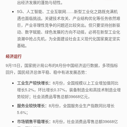
出经济发展的蓬勃与韧性。
5G
、人工智能、工业互联网……新型工业化之路既充满机
遇也面临挑战。关键技术攻关、产业结构优化等任务依然艰
巨，产业非理性竞争的问题还比较突出。但只要坚持创新驱
动、数字赋能、绿色发展的方向不动摇，必将在新型工业化
浪潮中抢占先机，为全面建设社会主义现代化国家奠定坚实
基础。
经济运行
9月15日，国家统计局公布的8月份中国经济运行数据，多项指标
回升，国民经济总体平稳、稳中有进发展态势：
工业生产较快增长：
8
月份，全国规模以上工业增加值同比
增长
5.2%
，环比增长
0.37%
，装备制造业和高技术制造业增
势较好；社会消费品零售总额
39668
亿元，
服务业较快增长：
8
月份，全国服务业生产指数同比增长
5.6%
；
市场销售平稳增长：
8
月份，社会消费品零售总额
39668
亿