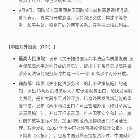
展数字经济、绿色发展领域合作。
9
月
9
日，国防部长董军同美国国防部长赫格塞思视频通话。
董军表示，要秉持开放态度，保持沟通交往，构建平等尊
重、和平共处、稳定正向的两军关系。尊重彼此核心利益。
【中国对外投资（ODI）】
最高人民法院：
发布《关于推进国际商事法庭高质量发展 服
务保障高水平对外开放的意见》，提出十五条意见以高质量
涉外司法审判服务保障共建“一带一路”和高水平对外开放。
商务部：
印发《关于促进服务出口的若干政策措施》的通
知，提出13条政策措施更大力度促进服务出口，加快发展服
务贸易，是扩大高水平对外开放、培育外贸发展新动能的重
要举措。发布《两用物项出口许可证管理办法（修订草案征
求意见稿）》，并公开征求意见。维护国家安全和利益，履
行防扩散等国际义务，加强和规范两用物项出口许可证管
理。联合发布《2024年度中国对外直接投资统计公报》（以
下简称《公报》）。包含中国对外直接投资综述、中国对外