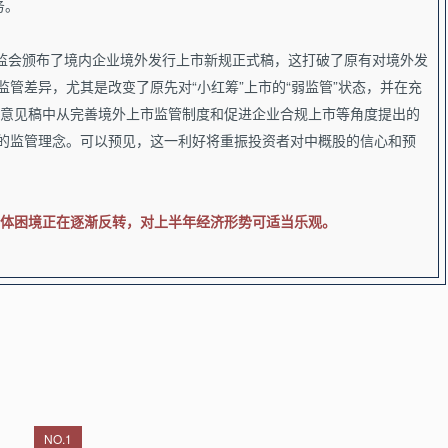
务。
监会颁布了境内企业境外发行上市新规正式稿，这打破了原有对境外发
管差异，尤其是改变了原先对“小红筹”上市的“弱监管”状态，并在充
意见稿中从完善境外上市监管制度和促进企业合规上市等角度提出的
”的监管理念。可以预见，这一利好将重振投资者对中概股的信心和预
体困境正在逐渐反转，对上半年经济形势可适当乐观。
NO.1