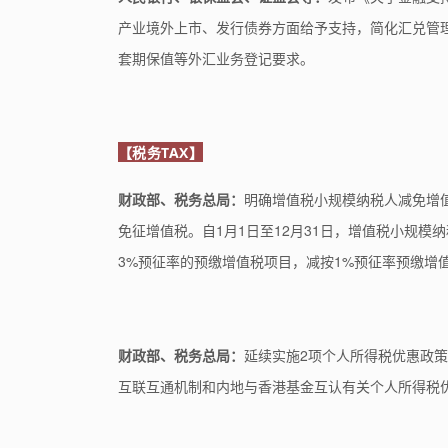
产业境外上市、发行债券方面给予支持，简化汇兑管
套期保值等外汇业务登记要求。
【税务TAX】
财政部、税务总局：
明确增值税小规模纳税人减免增值
免征增值税。自1月1日至12月31日，增值税小规模
3%预征率的预缴增值税项目，减按1%预征率预
缴增
财政部、税务总局：
延续实施2项个人所得税优惠政
互联互通机制和内地与香港基金互认有关个人所得税