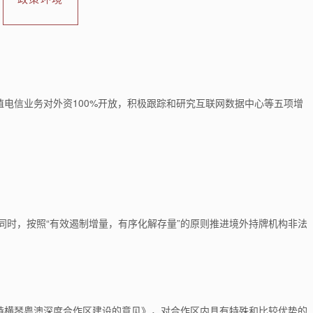
电信业务对外资100%开放，积极跟踪和研究
互联网数据中心等五项增
同时，按照“有效遏制增量，有序化解存量”的原则推进境外持牌机构非法
持横琴粤澳深度合作区建设的意见》，对合作
区内具有特殊和比较优势的