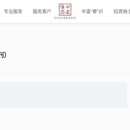
专业服务
服务客户
中富“睿”识
招贤纳
刊）