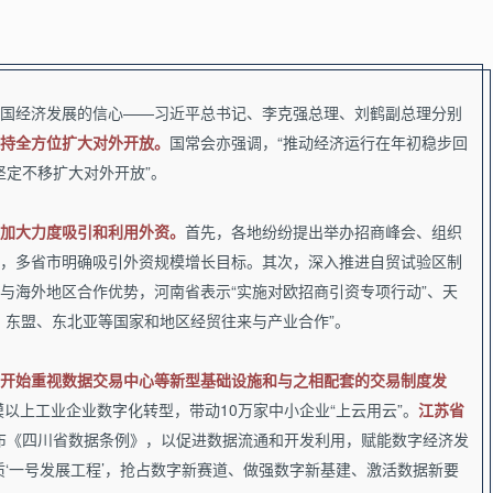
国经济发展的信心——习近平总书记、李克强总理、刘鹤副总理分别
持全方位扩大对外开放。
国常会亦强调，“推动经济运行在年初稳步回
坚定不移扩大对外开放”。
加大力度吸引和利用外资。
首先，各地纷纷提出举办招商峰会、组织
，多省市明确吸引外资规模增长目标。其次，深入推进自贸试验区制
与海外地区合作优势，河南省表示“实施对欧招商引资专项行动”、天
、东盟、东北亚等国家和地区经贸往来与产业合作”。
开始重视数据交易中心等新型基础设施和与之相配套的交易制度发
模以上工业企业数字化转型，带动10万家中小企业“上云用云”。
江
苏省
布《四川省数据条例》，以促进数据流通和开发利用，赋能数字经济发
质‘一号发展工程’，抢占数字新赛道、做强数字新基建、激活数据新要