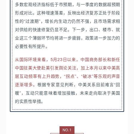
多数宏观经济指标低于市预期，与一季度的数据超预期
形成对比。这种增速落差，反映出经济复苏正处于阶段
性的“过渡期”，增长内生动力仍然不强，且市场需求相
对供给的快速修复仍显不足。下一步，出口、楼市、就
业这三个薄弱环节均将进一步疲弱，政策进一步加力的
必要性有所提升。
从国际环境来看，5月23日以来，中国商务部长和新任
中国驻美大使赴美引发舆论关注，加上本月以来中美高
层互动频率有上升趋势，“拐点”、“破冰”等乐观的声音
逐渐增多。
根据专家意见判断，中美关系目前难言“回
暖”，互动只能意味着增加接触，未来走向取决于美国
的实质性举措。
NO.1