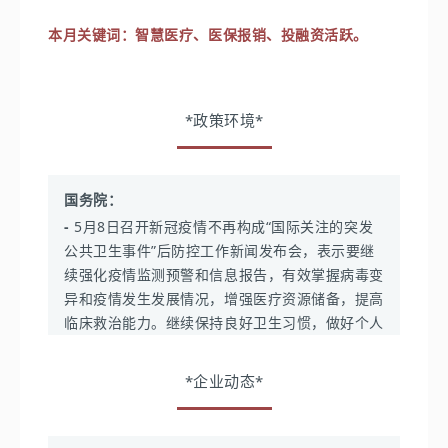
极在跨境电商SaaS领域探索与AGI的创新与结合点。
链的构建及产品拓展。
北京市通信管理局：
通报存在违规收集个人信息等侵害用
时发布《欧洲芯片法案》和《单一基本法案》
展、扩大研发和工程团队，以确保整车中间件和新型
-
市自动驾驶工作办公室正式发布《北京市智能网联
户权益问题的APP共7款；召开电信和互联网行业数据安
智慧医疗、医保报销、投融资活跃。
本月关键词：
培生：
正在为Mastering和MyLab开发生成式AI工
赛美特：
完成超5亿元C轮融资，主要用于半导体
（SBA）的修正案。大幅度提升当地的芯片制造能
车载以太网零件的顺利量产交付。
汽车政策先行区数据安全管理办法（试行）》，构
全管理工作专题会暨数据安全评估试点培训会，持续加强
具。此外，Pearson+将使用一种生成式AI工具，以要
全自动CIM解决方案升级和团队规模扩充。
力。
建了示范区企业数据能力提升及共享机制。
丰电科技：
完成超7000万元融资，主营业务包括空
数据安全监管。
点形式总结频道视频的内容，并自动生成测验和练习
必博科技：
完成数亿元Pre-A轮融资，将进一步构
气压缩机和氢气全产业链压缩机。目前已有超过
题。
-
市科委、中关村管委会日前制定《北京市促进通用
广东省通信管理局：
通报存在侵害用户权益和安全问题的
建完善海内外5G通信物联网及车联网端侧生态链
*政策环境*
2000多家合作方。
人工智能创新发展的若干措施（2023-2025年）
APP共30款。
OpenAI：
的构建及产品拓展。
（征求意见稿）》，意见稿提出探索通用人工智能
奕力电磁：
完成数千万元A轮融资，主要用于空悬系
甘肃省通信管理局：
通报存在违规收集使用个人信息行为
-
完成103亿美元融资，估值达到270亿-290亿美元。
橙科微电子：
完成数亿元C轮融资，是一家高速率
技术在自动驾驶领域示范应用。
统电磁阀产品的持续研发和生产能力提升。
的APP共10款。
并且正在进行更大规模的投资。
光模块DSP芯片提供商，其产品覆盖电信、数通
国务院：
广东：
省发展改革委等部门印发《广东省全面推行
本田：
开始致力于建立纯电动汽车(EV)时代的供应
市场多样化需求。
宁夏回族自治区通信管理局：
通报存在违规收集个人信息
-
公开了最新的开源模型Shap-E，大大提高了创作的
-
5月8日召开新冠疫情不再构成“国际关注的突发
清洁生产实施方案（2023-2025年）》，其中提
链。和杰士汤浅(GS YUASA)对锂离子电池的日本国
等侵害用户权益问题的APP共3款。
效率和质量。意味着通用人工智能核心应用技术的自
公共卫生事件”后防控工作新闻发布会，表示要继
化讯半导体：
完成战略融资，专注于先进电子材料
到，大力推广节能及新能源汽车，推动城市公共服
内生产进行大规模投资；在车载半导体领域与台积电
然语言描述技术Prompt Engineering（PE）在3D领
续强化疫情监测预警和信息报告，有效掌握病毒变
研发和销售的企业，重点针对集成电路先进封装、
上海市通信管理局：
发布《关于推动本市基础电信企业高
务及货运配送车辆电动化替代。
(TSMC)进行合作。
域迎来重大突破。
异和疫情发生发展情况，增强医疗资源储备，提高
化合物半导体、新型显示等领域，提供系统解决方
质量发展的指导意见（2023年—2024年）》，进一步推
山东：
省交通运输厅与百度共同签署《关于加强交
保时捷：
计划下半年在大多数市场上调价格，平均售
临床救治能力。继续保持良好卫生习惯，做好个人
案及关键材料。
动上海信息通信行业高质量发展和服务地方数字经济发
-
在本周(5.15-5.21)向所有ChatGPT Plus用户推出网
通强国建设战略合作协议》。共同推进云计算、大
价提高到4%至8%。但不会在中国提价。
防护。要继续落实“乙类乙管”各项措施，在保障群
展。
络浏览和插件。
青禾晶元：
完成了共计2.2亿元的A++轮融资，将
数据、人工智能等新一代信息技术在交通运输领域
众健康的同时，方便群众生产生活。
大众汽车：
正在软件方面“扩展合作方式”并与中国的
用于建设键合集成衬底量产线，扩大生产规模，开
*企业动态*
北京市网信办：
发布《北京市互联网信息服务算法推荐合
-
呼吁美国国会为先进人工智能系统制定许可和安全标
中的创新应用。
本土企业合作，计划将高尔夫掀背车等车型电动化。
-
在“权威部门话开局”系列新闻发布会上，国家医
展多款设备规模化量产以及应用场景拓展。
规指引（2023年版）》，着力引导算法推荐服务提供者
准。目前正开始推动对消费者使用的强大新人工智能
内蒙古：
将加快新能源在交通运输领域应用。
保局相关负责人介绍推动医保高质量发展情况，减
特斯拉：
准确把握责任义务、明确工作规范、健全管理制度、完善
工具进行监管。
韬盛科技：