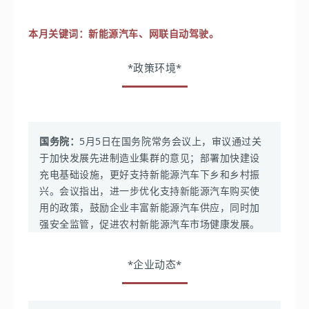
-
Robotics X 实验室推出自研机器人灵巧手和机械
臂，可适应不同场景，灵活规划动作，自主完成“操
国家市场监管总局：
作”。
本月关键词：
新能源汽车、网联自动驾驶。
-
起草《关于行业协会的反垄断指南（征求意见稿）》，
-
推出自助式数智人生产平台。可通过音频、文本多模
并向社会公开征求意见。发挥行业协会在促进行业规范健
态数据输入，实时建模并生成高清人像。
*政策环境*
康发展。
阿里云：
-
正式发布“金融级云原生”，从而支持金融机构建设既
-
5月1日起正式实施《信息安全技术关键信息基础设施安
符合行业标准和监管要求、又具备云原生技术优势的
全保护要求》，为开展关键信息基础设施安全保护工作提
“新型IT架构”。
供了具体的工作指引。
-
计划在未来 12 个月将云智能集团从阿里集团完全分
国务院：
5月5日在国务院常务会议上，审议通过关
科技部：
部长王志刚在智能大会上表示，将加大人工智
拆并完成上市。
于加快发展先进制造业集群的意见；部署加快建设
能基础理论和前沿技术研发布局，打造一批人工智能区域
网易数帆：
推出CodeWave智能开发平台，通过自然
充电基础设施，更好支持新能源汽车下乡和乡村振
高地和技术平台，推动人工智能赋能经济社会发展。
语言描述和可视化拖拉拽即可开发应用。
兴。会议指出，进一步优化支持新能源汽车购买使
工信部：
用的政策，鼓励企业丰富新能源汽车供应，同时加
鼎信通讯：
目前已研发出基于AI技术的电力信号处理
-
部长金壮龙会见世界知识产权组织（WIPO）总干事邓
强安全监管，促进农村新能源汽车市场健康发展。
芯片产品，可实现对电弧信号的自动识别和分析，降
鸿森并签署《中华人民共和国工业和信息化部与世界知识
低故障率和运维成本。
国家发改委：
产权组织谅解备忘录》，推动全球知识产权事业发展，加
*企业动态*
美图：
上线「AI 海报」功能，以生成式AI帮助更多非
-
新一轮成品油调价窗口于5月16日24时开启。具体
强互联网知识产权保护。
专业人士也能轻松制作出高质量海报。
情况为汽油下调380元/吨，柴油下调365元/吨。按
-
通报了存在侵害用户权益行为的APP共56款。
家用汽车油箱50L容量估测，加满一箱92号汽油将少
金山：
正式对外展示了文字、表格、PPT、PDF四大办