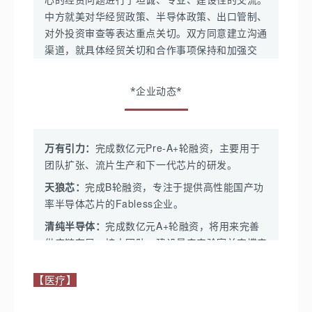
约车聚合平台规范管理有关工作的通知》，促进网
广东省人工智能系统：
完成五千万元天使轮融资，专
中央宣传部版权管理局：
中方就美对华经贸政策、半导体政策、出口管制、
研究制定《版权行政执法指导意
丰田汽车：
约车行业规范健康持续发展。
注打造web3.0数字产业孵化平台。
见》，建立健全统一协调的版权行政执法标准、证据规
对外投资审查等表达重点关切。双方同意建立沟通
-
将在2030年年底之前在电动汽车领域追加投资1万
工信部：
则、案例指导制度和督办奖励机制。
渠道，就具体经贸关切和合作事项保持和加强交
无忧星耀：
获得3000万元A轮投资，业务主要涉及汽
亿日圆(相当于74亿美元)。
流。
中国互联网协会：
车产业，三农产业，数字人AI产业等。
-
会同相关部门启动《乘用车企业平均燃料消耗量与
-
和斯巴鲁将就纯电动汽车(EV)开发扩大合作。最快
新能源汽车积分并行管理办法》第2次修订，研究
-
发布《加强互联网平台规则透明度自律公约》，进一步
知识产权局：
局长申长雨表示，适应大规模集成电
汉阳科技：
完成A2轮融资，专注智能庭院服务机器人
*企业动态*
2025年将在日本推出新款运动型多功能车(SUV)。
2024-2025年新能源汽车积分比例要求，实施积分
提升互联网平台规则透明度，促进我国互联网行业健康可
路发展需要，助力芯片产业做大做强，服务数字经
的研发与应用。
池管理制度，探索与碳交易市场衔接机制。
持续发展。
格陆博科技：
完成近4亿元C轮融资，以智能底盘线
济更好发展。
蓝海机器人：
完成数千万的B轮融资，将主要用于持续
控技术正向研发为主导。
-
就《汽车整车信息安全技术要求》等四项强制性国
-
举办“2023年电信网络诈骗治理工作培训”，助力落实防
日本经济产业省：
公布外汇法法令修正案，正式将
推进底层技术研发和业务拓展。
万有引力：
完成数亿元Pre-A+轮融资，主要用于
家标准的制修订，已形成征求意见稿并公开征求意
范治理电信网络诈骗责任，推进行业健康发展。
适宇科技：
完成近千万人民币Pre-A轮融资，主要用
先进芯片制造设备等23个品类纳入出口管制，该
团队扩张、流片生产和下一代芯片的研发。
领信数科：
完成数亿元B轮融资，主要用于新一代的数
见。
于扩充团队新产品研发和业务扩张。
管制将在7月23日生效。
-
面对利用AI技术的新型骗局，广大公众需提高警惕，加
字产品、数字大模型、智能数字平台等技术研发、供
天狼芯：
完成B轮融资，专注于提供高性能国产功
-
《智能网联汽车标准体系》近期将正式发布实施，
强防范。
寅家科技：
完成近亿元人民币B1轮融资，主要用于
韩国科技部：
发布半导体未来技术路线图，并启动
应链升级、数字化运营以及市场拓展等方面投入。
率半导体芯片的Fabless企业。
合力推动智能网联汽车产业高质量发展。
公司高阶智能驾驶技术产品的研发迭代，以及智能驾
半导体未来技术民官协商机制。将优先支持人工智
联合国教科文组织：
5月25日首次就此议题举行了全球教
极兔速递：
已与顺丰控股下属子公司丰网控股有限公
清纯半导体：
完成数亿元A+轮融资，将用来完善
驶产品量产、海外市场开拓。
能和6G等新一代半导体设计技术，政府将从2025
北京：
育部长会议，共同探讨人工智能应用在当下和长远意义上
司签署《股权转让协议》，拟以人民币11.83亿元的价
供应链布局、扩大团队、建设量产实验室并支撑产
年以后集中扶持车载半导体技术，实现未来出行目
给教育系统带来的机遇、挑战与风险。为应对强大的生成
悠跑科技：
完成数亿元B轮融资，主要用于推进悠跑
格收购丰网控股
。
品上量。
-
市规划和自然资源委员会、市经济和信息化局联合
标。
式人工智能的迅猛发展。
UP超级底盘技术创新，以及基于此打造的电动商用
印发《北京市智能网联汽车高精度地图试点工作指
【医疗】
EchoTik：
完成数千万元天使轮融资，将用于技术研
必博半导体：
完成数亿元Pre-A轮融资，将进一步
车和电动越野车两款产品的研发及量产工作。
欧盟理事会、欧洲议会：
就《欧洲芯片法案》
导意见》，推动智能网联汽车高精度地图应用，持
通管局动态：
发、大数据能力建设、海外用户调研等，并将用于积
构建完善海内外5G通信物联网及车联网端侧生态
（The EU Chips Act）最终版本达成一致。将同
续推进北京市智能网联汽车产业发展。
快控科技：
完成Pre-A轮融资，主要用于加速业务拓