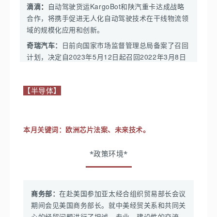
-
依申请批复中国移动使用其4.9GHz部分5G频率资源在
滴滴
花15元。
自动驾驶货运KargoBot和陕汽重卡达成战略
：
公组件搭载的AI大模型能力，在阅读理解和问答、人
国内有关省份开展5G地空通信（5G-ATG）技术试验，推
合作，将携手促进无人化自动驾驶技术在干线物流领
机交互两大方向的深层能力。
-
联合国家能源局印发《关于加快推进充电基础设施
动航空互联网高质量发展。进一步提升5G网络覆盖的空
域的规模化应用和创新。
建设 更好支持新能源汽车下乡和乡村振兴的实施意
学而思：
正在研发面向全球数学爱好者的大模型
间维度。
奇瑞汽车：
见》，提出创新农村地区充电基础设施建设运营维
日前向国家市场监督管理总局备案了召回
MathGPT，以数学领域的解题和讲题算法为核心，将
-
与北京市经济和信息化局共同主办的2023通明湖论坛顺
计划，决定自2023年5月12日起召回2022年3月8日
护模式，支持农村地区购买使用新能源汽车。
于年内推出。
利召开。论坛期间，北京市经济和信息化局发布《北京市
至8月18日生产的部分奇瑞瑞虎8 PRO汽车，共计
国资委、工信部、全国工商联：
开展2023年“百场万
抖音：
关于加快打造信息技术应用创新产业高地的若干政策措
16640辆
。
企”大中小企业融通对接活动，将开展新能源汽车、
施》，进一步加大应用示范和行业推广，促进技术的持续
【半导体】
-
发布11条AIGC平台规范，以让生成式人工智能技术
比亚迪：
大飞机、核能、新型显示等产业链对接活动。助力
正式官宣与英伟达的算力合作关系，并确定
研发和产品的迭代升级。
在抖音上应用。
了率先搭载英伟达 DRIVE Orin 中央计算平台的车型
构建现代化产业体系，促进高质量发展。
-
副部长张云明17日表示，深化“5G+工业互联网”融合创
-
将投入100亿现金以及多项扶持举措助力商家发展。
范围。
中央政治局：
召开会议并指出，要巩固和扩大新能
新和规模应用。
22日就《工业领域数据安全标准体系建
欧洲芯片法案、未来技术
。
本月关键词：
小冰：
宣布启动“GPT克隆人计划”，最短只要采集三分
理想汽车：
源汽车发展优势，加快推进充电桩、储能等设施建
设指南（2023版）（征求意见稿）》公开征求意见。到
钟数据，即可创造源于本人性格、技能、声音、外貌
设和配套电网改造。
-
大力投入对超充网络的建设，计划在年底之前建成
2024年，初步建立工业领域数据安全标准体系，基本满
*政策环境*
的AI克隆人。首批限制300个名额。
生态环境部等五部门：
联合印发《关于实施汽车国
300个高速充电场站。
足工业领域数据安全需要。
小红书：
计划入局本地生活业务，不久将上线团购功
六排放标准有关事宜的公告》，自7月1日起，全国
-
在5月的OTA 4.5推出高性能模式。低电量和高电量
-
工信部等十四部门联合印发《关于进一步深化电信基础
能，目前已经有商家参与内测
。
范围全面实施国六排放标准6b阶段，禁止生产、进
下的性能差异与PHEV基本上一致。
设施共建共享 促进“双千兆”网络高质量发展的实施意见》
商务部：
在赴美国参加亚太经合组织贸易部长会议
口、销售不符合国六排放标准6b阶段的汽车
。
普渡科技：
完成数亿元C4轮融资，与公布的C3轮融资
（以下简称《实施意见》），部署推进新一轮电信基础设
恒大汽车：
完成了地产业务剥离，专注于新能源汽车
期间会见美国商务部长。就中美经贸关系和共同关
其间隔不到3个月。
交通运输部：
等五部门联合印发《关于切实做好网
施共建共享工作。
业务。将集中资源全力保障恒驰的研发及生产。
心的经贸问题进行了坦诚、专业、建设性的交流。