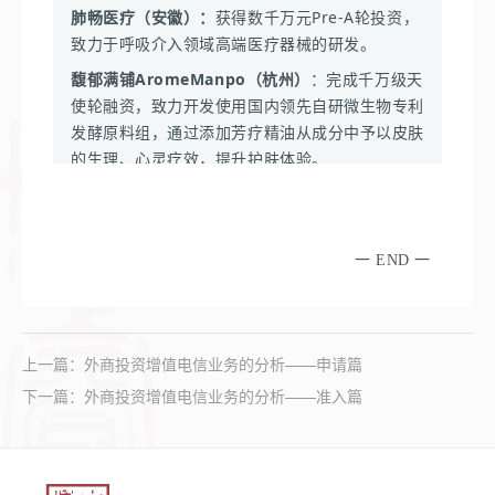
轻群众看病就医负担 助力“三医”协同发展。
安徽：
省发布《新能源汽车和智能网联汽车产业生
运行规则、强化技术手段。
-
据市场监督管理总局官网获悉，自2023年5月29日
肺畅医疗（安徽）：
获得数千万元Pre-A轮投资，
-
在美国推出聊天机器人ChatGPT的iPhone应用
-
完成1.6亿元B轮融资，主要用于半导体2D/3D
态建设方案》，明确将加快公务用车、公交车、巡
-
5月19日国务院常务会议，审议通过《关于加强
起，召回共计1104622辆。因没有允许驾驶员选择能
上海市网信办：
致力于呼吸介入领域高端医疗器械的研发。
app，并承诺未来也将为安卓手机提供相同的服务。
MEMS探针卡和LTCC陶瓷测试基板的研发，运营
游出租车、网约车等新能源化。党政机关、事业单
医疗保障基金使用常态化监管的实施意见》。更大
量回收制动策略；对驾驶员长时间深度踩下加速踏板
-
将广泛开展调研，梳理解决企业在开展数据出境合规工
管理和完善销售体系等。
馥郁满铺AromeManpo（杭州）
：完成千万级天
IBM：
宣布推出针对基础模型和生成式AI的全新平台
位和国有及国有控股企业新增及更新公务用车，原
作的难点问题，促进数据安全合规有序跨境流通，提升开
激发医疗机构规范使用医保基金的内生动力。
的情况可能没有提供足够提醒。
放型经济能级和水平。目前首批两家企业通过数据出境安
使轮融资，致力开发使用国内领先自研微生物专利
IBM watsonx，由三个产品集组成。预计于今年晚些
-
正在筹备IPO（首次公开募股）上市，专注于
则上全部购置新能源汽车。
全评估，为马自达（中国）企业管理有限公司和丝芙兰
国家卫健委：
-
与印度官员讨论了汽车行业的激励计划，寻求深化
发酵原料组，通过添加芳疗精油从成分中予以皮肤
（上海）化妆品销售有限公司。
时候正式发布。
IC（集成电路）测试等领域，产品包括ATE测试插
陕西、云南等多地：
启动2023年新能源汽车下乡活
特斯拉在印度的供应链。
的生理、心灵疗效，提升护肤体验。
-
印发《国家卫生健康委办公厅关于进一步推进加
座、MEMS（微机电系统）芯片探针等。
-
开展数据出境安全评估政策系列宣讲活动，为更好指导
Meta：
动，需要进一步破解充电设施建设用地、用电、服
速康复外科有关工作的通知》，进一步推进加速康
和服务上海属地数据处理者申报数据出境安全评估、合法
VinFast
：
将通过SPAC方式在美国上市，包括债务
臻亿医疗（江苏）：
完成超亿元人民币新一轮融
亚德诺半导体(ADI)：
将在其位于爱尔兰的欧洲区
务等难题，满足新能源汽车发展中的补能需求。
-
推出一个面向广告主的生成式AI工具，可以用AI生成
复外科诊疗理念和诊疗模式在外科领域的应用。
依规开展数据出境活动。
在内其估值将达到270亿美元左右。
资，专精于解决血液流向问题的心血管介入平台
域总部投资6.3亿欧元，计划新建一座占地4.5万平
文本和背景图片。
化。
-
发布《关于进一步做好突发事件医疗应急工作的
方英尺的先进研发与制造设施。将支持ADI开发下
宁夏：
自治区党委办公厅、政府办公厅联合印发《关于新
一 END 一
-
已经打造一款简称MTIA的定制芯片，用于加快生成
通知》，最大程度减少伤亡伤残，切实保障人民群
一代信号处理创新技术，在加速工业、汽车、医疗
时代全面加强科学技术普及工作的实施意见》，加强科普
百福安生物（苏州）：
完成数千万元人民币pre-A
式AI模型的训练。
众生命安全和身体健康。
和其他行业的数字化转型。
能力建设、推动科普与科技创新协同发展。
轮融资，广泛应用于医药中间体、中药饮片、功能
-
因违反数据传输规则，被欧盟处以12亿欧元（超91
食品、动物营养、日化护理、植物保护和可再生材
-
科教司起草《体细胞临床研究工作指引（征求意
美光公司：
因存在较严重网
络
安全问题隐患，关键
湖南：
省数字乡村发展统筹协调机制会议审议通过《湖南
亿元人民币）的罚金。
料等众多领域。
上一篇：
外商投资增值电信业务的分析——申请篇
见稿）》,并向社会公开征求意见，促进医疗机构
信息基础设施供应链造成大安全风险，未通过络安
省数字乡村发展行动方案（2023—2025）》，加快推进
波士顿：
研究者发起的体细胞临床研究健康发展。
和英特尔宣布开展战略合作，推出企业级生
全审查。
下一篇：
全省数字乡村发展。
外商投资增值电信业务的分析——准入篇
维眸生物（上海）：
完成逾亿元D2轮融资，主要
成式AI解决方案，可保证高安全性和数据隐私。
用于多个眼科创新药临床试验推进、临床前管线研
-
联合国家中医药局决定在全国开展全面提升医疗
河北：
省政务服务办获悉进一步提升“互联网+政务服务”
发及技术创新平台扩展。
马斯克：
质量行动，印发《全面提升医疗质量行动计划
介绍特斯拉人形机器人Optimus的全新型号
水平，全面实现“全流程网办”。加快推进政务数据共享应
并现场展示，AI技术能力再次提升。
（2023-2025年）》，进一步深化医药卫生体制
用。
泰楚生物（上海）：
完成近4亿元A轮融资，主要