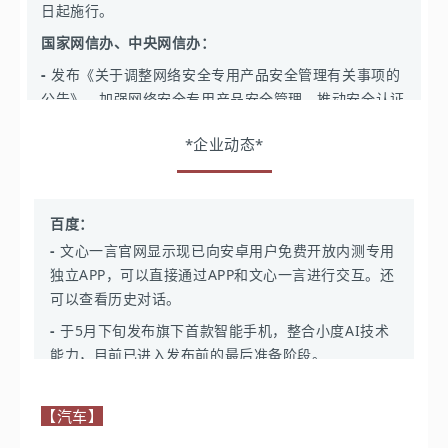
日起施行。
国家网信办、中央网信办：
-
发布《关于调整网络安全专用产品安全管理有关事项的
公告》，加强网络安全专用产品安全管理，推动安全认证
和安全检测结果互认。避免重复认证、检测。
*企业动态*
-
中央网信办等三部门联合印发《深入推进IPv6规模部署
和应用2023年工作安排》，明确2023年工作目标，到
2023年末IPv6活跃用户数达到7.5亿，物联网IPv6连接数
百度：
达到3亿，固定网络IPv6流量占比达到15%，移动网络
IPv6流量占比达到55%。
-
文心一言官网显示现已向安卓用户免费开放内测专用
独立APP，可以直接通过APP和文心一言进行交互。还
-
开展“清朗·优化营商网络环境 保护企业合法权益”专项行
可以查看历史对话。
动，治理网络乱象，优化营商网络环境。
-
于5月下旬发布旗下首款智能手机，整合小度AI技术
-
编制形成《数字中国发展报告（2022年）》，开展数字
能力，目前已进入发布前的最后准备阶段。
中国发展地区评价，展望2023年数字中国发展工作。
-
搜索小范围公测生成式 AI“对话”功能，该功能基于百
国家数据安全工作协调机制办公室：
编写《国家数据安全
度的文心一言大语言模型。
【汽车】
知识百问》读本，强化数据安全保障体系建设，提高国家
腾讯：
数据安全保障能力。