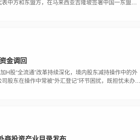
代表中方和东盟方，在马来西亚吉隆坡签署中国一东盟自
签署标志着双方合作从传统贸易投资领域拓展到数字、绿色、
化向更高层次发展。
现资金调回
加H股“全流通”改革持续深化，境内股东减持操作中的外
司股东在操作中常被“外汇登记”环节困扰，既担忧未办
本文将系统梳理H股减持外汇登记的核心规则及常见误区
外商投资产业目录发布