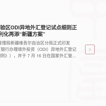
验区ODI异地外汇登记试点细则正
利化再添“新疆方案”
国家外汇管理局新疆维吾尔自治区分局正式印发
银行办理境外投资（ODI）异地外汇登记
》），并于 7 月 16 日在国家外汇管理
外公示，标志着全国独一份的 ODI 异
贸试验区全面落地实施。本次试点经国家外
6〕3 号），突破实施十余年的 “注册地银
则，允许全国任意地区注册的境内企业，在新疆