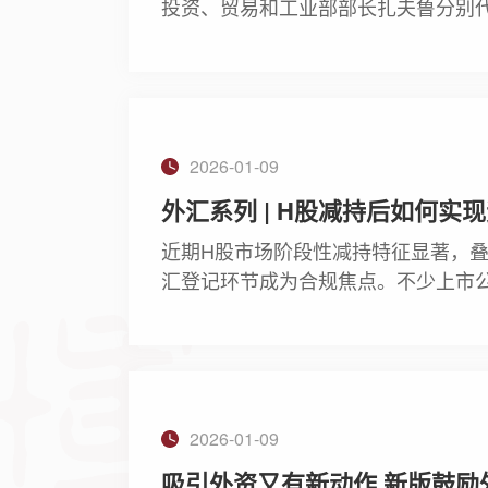
投资、贸易和工业部部长扎夫鲁分别
贸区3.0版升级议定书。3.0版的
应链等新兴领域，推动区域经济一体
2026-01-09
外汇系列 | H股减持后如何实
近期H股市场阶段性减持特征显著，叠
汇登记环节成为合规焦点。不少上市公
导致违规，又对具体要求不甚明晰。
为市场主体提供合规指引。
2026-01-09
吸引外资又有新动作 新版鼓励