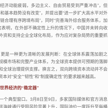
经济动能疲弱，多边主义、自由贸易受到严重冲击
”
，但
件和基本趋势没有改变
”
，并提出要
“
进一步扩大高水平对外
应链合理有序跨境布局
”
，同时
“
完善海外综合服务体系，加
这表明，在外部不确定性上升的情况下，中国并未转向收
外资和支持企业全球化布局，作为应对复杂局势的重要抓
，更是一种更为清晰的发展判断：在全球体系震荡加剧之
规模市场和完整产业体系，为全球资本提供可预期的落脚
和全球治理提供支撑。换言之，双向跨境资本流动并不会
资本对
“
安全
”“
韧性
”
和
“
制度确定性
”
的要求越来越高。
世界经济的“稳定器”
一个典型窗口。
3
月
8
日至
9
日，多家国际媒体和官方消息
兹海峡通行受阻风险显著上升，国际油价一度跃升至每桶