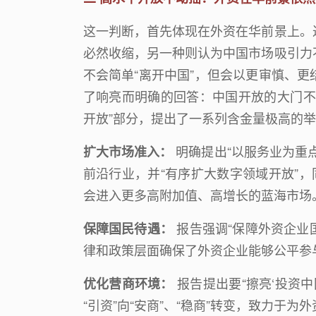
这一判断，首先体现在外资在华前景上。
必然收缩，另一种则认为中国市场吸引力
不会简单“离开中国”，但会以更审慎、
了响亮而明确的回答：中国开放的大门不
开放”部分，提出了一系列含金量极高的举
明确提出
“
以服务业为重
扩大市场准入：
前沿行业，并
“
有序扩大数字领域开放
”
，
会进入更多高附加值、高增长的蓝海市场
报告强调
“
保障外资企业
保障国民待遇：
律和政策层面确保了外资企业能够公平参
报告提出要
“
擦亮
‘
投资中
优化营商环境：
“
引资
”
向
“
安商
”
、
“
稳商
”
转变，致力于为外