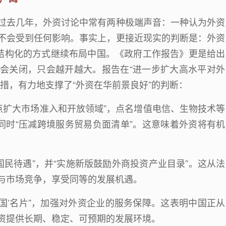
过去几年，外资讨论中常有两种极端声音：一种认为外资
不会受到任何影响。事实上，更接近现实的判断是：外资
更结构化的方式继续布局中国。《政府工作报告》更是给出
会关闭，只会越开越大。报告在“进一步扩大高水平对外
措，有力地支撑了“外资在华前景良好”的判断：
点扩大市场准入和开放领域
”
，点名增值电信、生物技术等
同时
“
压减跨境服务贸易负面清单
”
。这意味着外资将有机
。
国民待遇
”
，并
“
实施新版鼓励外商投资产业目录
”
。这从法
与市场竞争，享受同等的发展机遇。
国
’
名片
”
，加强对外资企业的服务保障。这表明中国正从
资提供长期、稳定、可预期的发展环境。