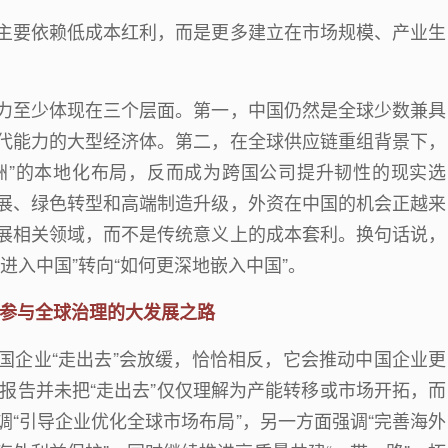
主要依赖低成本红利，而是更多建立在市场规模、产业生
力至少体现在三个层面。第一，中国仍然是全球少数兼具
代能力的大型经济体。第二，在全球供应链重组背景下，
洲
”
的本地化布局，反而成为跨国公司提升韧性的现实选
展、绿色转型和高端制造升级，外资在中国的机会正越来
展相关领域，而不是传统意义上的成本套利。换句话说，
进入中国
”
转向
“
如何更深地嵌入中国
”
。
参与全球治理的大发展之路
国企业
“
走出去
”
会放缓，恰恰相反，它会推动中国企业更
报告并未把
“
走出去
”
仅仅理解为产能转移或市场开拓，而
调
“
引导企业优化全球市场布局
”
，另一方面强调
“
完善海外