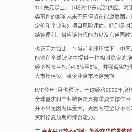
100
美元以上，市场对中东能源供应、海
类事件的影响从来不只停留在能源层面，
定价和企业海外项目风险评估。特别是对
结算便利、供应链替代能力以及东道国政
也正因为如此，在当前全球环境下，中国
能够在全球波动中提供一种相对稳定的
经济增长目标为
4.5%
至
5%
，并强调实施
大市场建设、稳企业稳市场稳预期。
IMF
今年
1
月也预计，全球经济
2026
年增
全球需求和产业链稳定具有重要支撑作用
并不只是因为体量大，更因为在全球不确
资和修复预期的综合能力。
二
高水平开放不动摇：外资在华前景依然