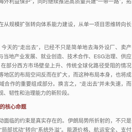
海外利益保护
”
，同时继续推进高质量共建
“
一带一路
”
，拓
在从规模扩张转向体系能力建设，从单一项目思维转向长
。今天的
“
走出去
”
，已经不只是简单地去海外设厂、卖产
与当地产业发展、就业创造、技术合作、
ESG
治理、供应
。在部分西方市场壁垒上升、传统全球化路径受阻的情况
等地区的布局空间反而在扩大，而这种布局本身，也将成
域合作的重要组成部分。换言之，
“
走出去
”
并未失速，而
规、韧性和治理能力的新阶段。
的核心命题
动面临的约束是真实存在的。伊朗局势所折射的，不只是
“
局部扰动
”
转向
“
系统外溢
”
。能源价格、航运安全、支付